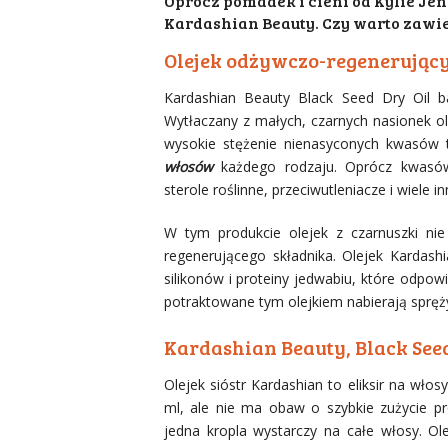
Oprócz pomadek i cieni od Kylie Jen
Kardashian Beauty. Czy warto zawie
Olejek odżywczo-regenerujący
Kardashian Beauty Black Seed Dry Oil b
Wytłaczany z małych, czarnych nasionek ol
wysokie stężenie nienasyconych kwasów 
włosów
każdego rodzaju. Oprócz kwasów 
sterole roślinne, przeciwutleniacze i wiele
W tym produkcie olejek z czarnuszki ni
regenerującego składnika. Olejek Kardash
silikonów i proteiny jedwabiu, które odpow
potraktowane tym olejkiem nabierają sprężys
Kardashian Beauty, Black Seed
Olejek sióstr Kardashian to eliksir na wł
ml, ale nie ma obaw o szybkie zużycie p
jedna kropla wystarczy na całe włosy. Ol