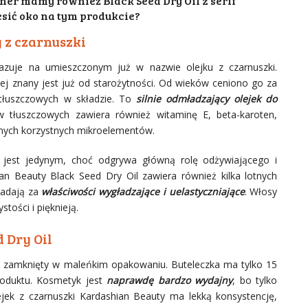
ner mamy również Black Seed Dry Oil z serii
sić oko na tym produkcie?
 z czarnuszki
azuje na umieszczonym już w nazwie olejku z czarnuszki.
ej znany jest już od starożytności. Od wieków ceniono go za
tłuszczowych w składzie. To
silnie odmładzający olejek do
tłuszczowych zawiera również witaminę E, beta-karoten,
 innych korzystnych mikroelementów.
e jest jedynym, choć odgrywa główną rolę odżywiającego i
ian Beauty Black Seed Dry Oil zawiera również kilka lotnych
iadają za
właściwości wygładzające i uelastyczniające
. Włosy
tości i pięknieją.
 Dry Oil
osy zamknięty w maleńkim opakowaniu. Buteleczka ma tylko 15
roduktu. Kosmetyk jest
naprawdę bardzo wydajny
, bo tylko
ejek z czarnuszki Kardashian Beauty ma lekką konsystencję,