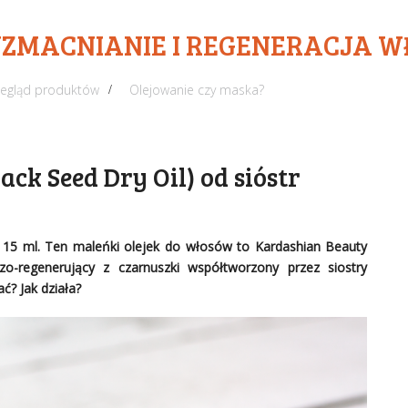
WZMACNIANIE I REGENERACJA 
zegląd produktów
Olejowanie czy maska?
ack Seed Dry Oil) od sióstr
ie 15 ml. Ten maleńki olejek do włosów to Kardashian Beauty
zo-regenerujący z czarnuszki współtworzony przez siostry
? Jak działa?